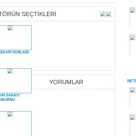
TÖRÜN SEÇTİKLERİ
e
Yalıkavak Deve
Yalıkavak Deve
Güreşleri
Güreşleri
1. Bölüm
2. Bölüm
EKAPI SURLARI
HAFTASI
BANAZ YÖRÜK ŞENLİĞİ
BANAZ YÖRÜK ŞENLİĞİ
1. Bölüm
2. Bölüm
YORUMLAR
NET
PI SARAYI
YBURNU
ĞRAF
ZEYBEKLER
BİR ŞEHNAZ OYUN