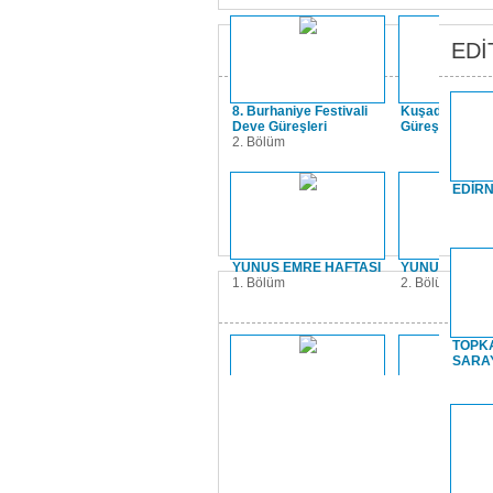
EDİ
8. Burhaniye Festivali
Kuşadası Dev
Deve Güreşleri
Güreşleri
2. Bölüm
EDİRN
YUNUS EMRE HAFTASI
YUNUS EMRE 
1. Bölüm
2. Bölüm
TOPKA
SARA
KARAAĞAÇ DEVE
UYGUR FOTO
GÜREŞLERİ
SERGİSİ