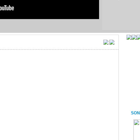
reşleri
Bitez Mandalina Festivali
Bitez Mandalina Festivali
1. Bölüm
2. Bölüm
SON
e
Ayvacık Deve Güreşleri
8. Burhaniye Zeytinyağı
2. Bölüm
Festivali
1. Bölüm