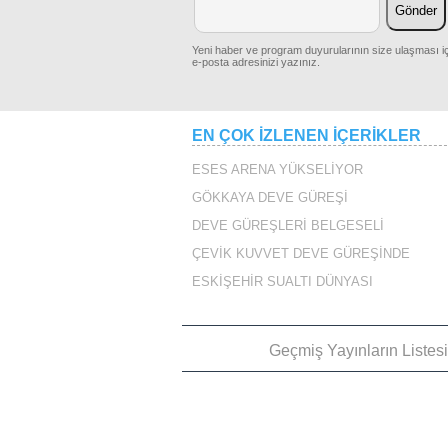
Yeni haber ve program duyurularının size ulaşması iç
e-posta adresinizi yazınız.
TRUVA FESTİVALİ 50.
TRUVA FESTİV
YILINDA
MOLDOVA
VAPU
EN ÇOK İZLENEN İÇERİKLER
ESES ARENA YÜKSELİYOR
GÖKKAYA DEVE GÜREŞİ
MUTLULUĞUN RESMİ
KARACASU 
DEVE GÜREŞLERİ BELGESELİ
KARACASU`DA
HAYRI
ÇEVİK KUVVET DEVE GÜREŞİNDE
SARA
ESKİŞEHİR SUALTI DÜNYASI
Geçmiş Yayınların Listes
MÜCAHİT
ARABA YAZIL
KAŞGARLI`DAN
UNUTULMAZ ŞİİR
CAZG