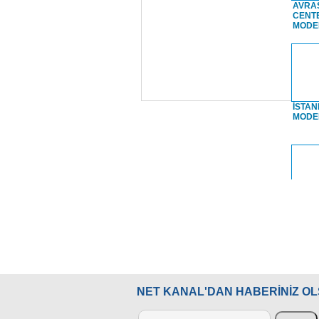
AVRA
CENT
MODE
BİR ŞEHNAZ OYUN /
ESKİŞEHİR 20
SAHNE ARKASI
NEVRUZ KON
İSTAN
MODE
İLYAS KÜÇÜKCAN`A
ÖZAY GÖNLÜ
VEFA TÖRENİ
GECESİ
İSTAN
Saray
MUDURNU FESTİVALİ
MUDURNU FES
HOYTUR
SIRBİSTAN
NET KANAL'DAN HABERİNİZ O
TOPKA