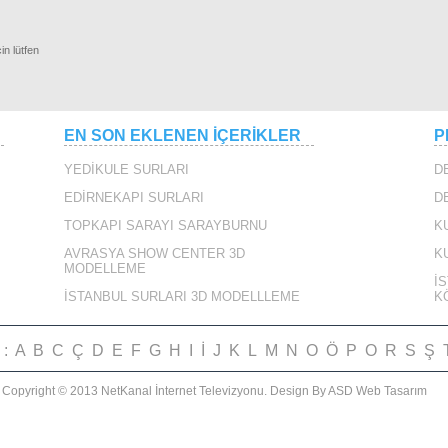
in lütfen
ALİ
TROIA FEST 2013
KÖYCEĞİZ MOTOR
MACARİSTAN
FESTİVALİ
RLAR
EN SON EKLENEN İÇERİKLER
P
YEDİKULE SURLARI
D
EDİRNEKAPI SURLARI
D
DEDEBAĞ
Ayvacık Deve Güreşleri
YEDİ CÜCELER
TOPKAPI SARAYI SARAYBURNU
K
1. Bölüm
AVRASYA SHOW CENTER 3D
K
MODELLEME
YBURNU 360
İ
İSTANBUL SURLARI 3D MODELLLEME
K
i :
A
B
C
Ç
D
E
F
G
H
I
İ
J
K
L
M
N
O
Ö
P
O
R
S
Ş
ARI
MUDURNU 13.
MUDURNU ŞEYHÜL
İPEKYOLU FESTİVALİ
İMRAN MEVLİDİ
Copyright © 2013 NetKanal İnternet Televizyonu.
Design By ASD Web Tasarım
IRIN ANONSU