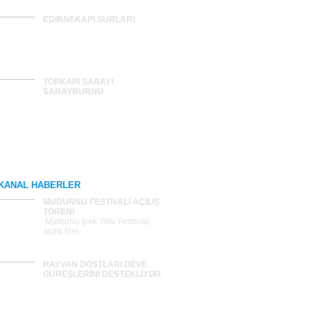
EDİRNEKAPI SURLARI
TOPKAPI SARAYI
SARAYBURNU
Tümünü Gör >>
KANAL HABERLER
MUDURNU FESTİVALİ AÇILIŞ
TÖRENİ
Mudurnu İpek Yolu Festivali,
açılış töre
HAYVAN DOSTLARI DEVE
GÜREŞLERİNİ DESTEKLİYOR