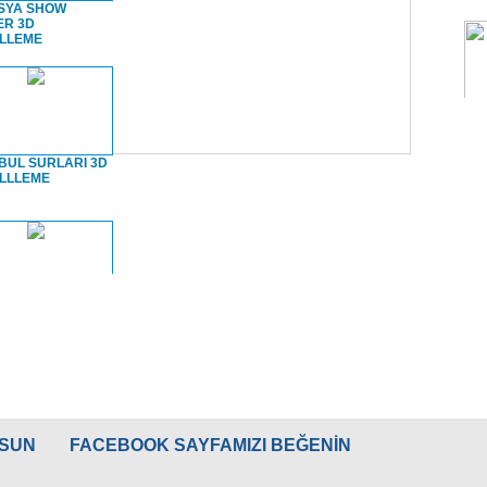
SYA SHOW
ER 3D
LLEME
13
ÖZGÜN
KAZAKİSTAN ASTANA
SERİ
HAYRANLARIYLA
JASTAR TİYATROSU
BULUŞTU
BUL SURLARI 3D
LLLEME
M`Ü ANMA
3 MAYIS 3 TÜRKÜ
MUDURNU FESTİVALİ
GÜRCİSTAN
BUL SURLARI
burnu
TİVALİ
MUDURNU FESTİVALİ
MUDURNU FESTİVALİ
BOSNA
MAKEDONYA
LSUN
FACEBOOK SAYFAMIZI BEĞENİN
PI SARAYI