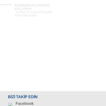
ESKİŞEHİR 2013 NEVRUZ
KUTLAMASI
21 Mart 2013 günü Eskişehir
Vilayet Meydanın
ESKİŞEHİR TARIM FUARI
Tümünü Gör >>
ESKİŞEHİR TAKSİM 1 MAYIS
BAYRAMI
1 Mayıs 2013 günü
Eskişehir`deki Taksim film
3 MAYIS TÜRKÇÜLÜK GÜNÜ
YÖRÜKLERDEN TAKSİM`E
SELAM
BİZİ TAKİP EDİN
9 Haziran 2013 Pazar günü
yapılan 9. Banaz Y&
Facebook