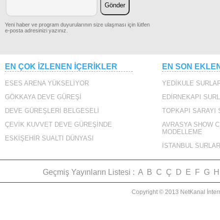
Yeni haber ve program duyurularının size ulaşması için lütfen
e-posta adresinizi yazınız.
EN ÇOK İZLENEN İÇERİKLER
EN SON EKLE
ESES ARENA YÜKSELİYOR
YEDİKULE SURLAR
GÖKKAYA DEVE GÜREŞİ
EDİRNEKAPI SURL
DEVE GÜREŞLERİ BELGESELİ
TOPKAPI SARAYI
ÇEVİK KUVVET DEVE GÜREŞİNDE
AVRASYA SHOW C
MODELLEME
ESKİŞEHİR SUALTI DÜNYASI
İSTANBUL SURLAR
Geçmiş Yayınların Listesi :
A
B
C
Ç
D
E
F
G
H
Copyright © 2013 NetKanal İnter