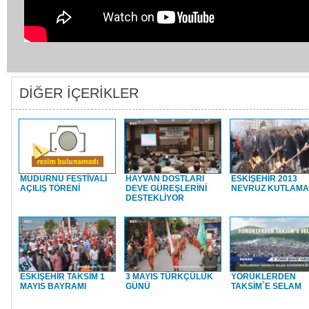
DİĞER İÇERİKLER
MUDURNU FESTİVALİ
HAYVAN DOSTLARI
ESKİŞEHİR 2013
AÇILIŞ TÖRENİ
DEVE GÜREŞLERİNİ
NEVRUZ KUTLAMA
DESTEKLİYOR
ESKİŞEHİR TAKSİM 1
3 MAYIS TÜRKÇÜLÜK
YÖRÜKLERDEN
MAYIS BAYRAMI
GÜNÜ
TAKSİM`E SELAM