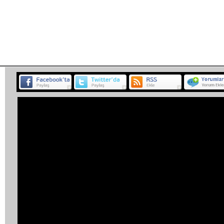
Habe
BELGESEL
ETKİNLİK
MÜZİK
PROGRAM
SP