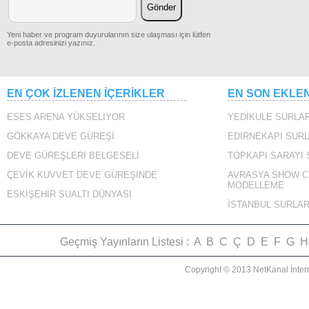
Yeni haber ve program duyurularının size ulaşması için lütfen
e-posta adresinizi yazınız.
EN ÇOK İZLENEN İÇERİKLER
EN SON EKLE
ESES ARENA YÜKSELİYOR
YEDİKULE SURLAR
GÖKKAYA DEVE GÜREŞİ
EDİRNEKAPI SURL
DEVE GÜREŞLERİ BELGESELİ
TOPKAPI SARAYI
ÇEVİK KUVVET DEVE GÜREŞİNDE
AVRASYA SHOW C
MODELLEME
ESKİŞEHİR SUALTI DÜNYASI
İSTANBUL SURLAR
Geçmiş Yayınların Listesi :
A
B
C
Ç
D
E
F
G
H
Copyright © 2013 NetKanal İnter