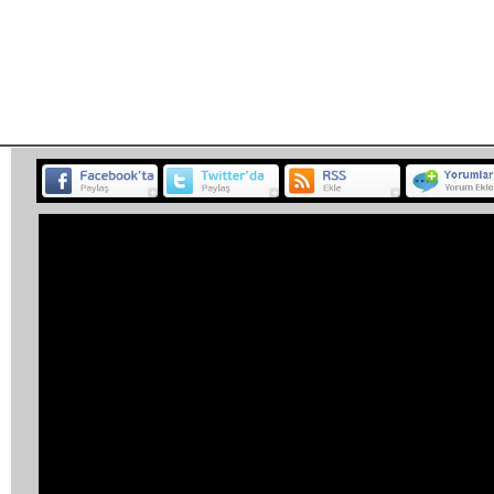
Habe
BELGESEL
ETKİNLİK
MÜZİK
PROGRAM
SP