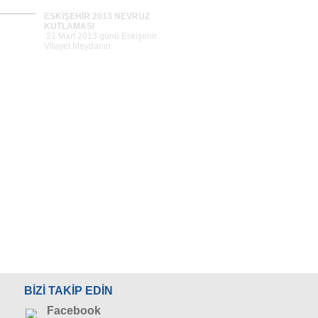
ESKİŞEHİR 2013 NEVRUZ
KUTLAMASI
21 Mart 2013 günü Eskişehir
Vilayet Meydanın
ESKİŞEHİR TARIM FUARI
Tümünü Gör >>
ESKİŞEHİR TAKSİM 1 MAYIS
BAYRAMI
1 Mayıs 2013 günü
Eskişehir`deki Taksim film
3 MAYIS TÜRKÇÜLÜK GÜNÜ
YÖRÜKLERDEN TAKSİM`E
SELAM
BİZİ TAKİP EDİN
9 Haziran 2013 Pazar günü
yapılan 9. Banaz Y&
Facebook