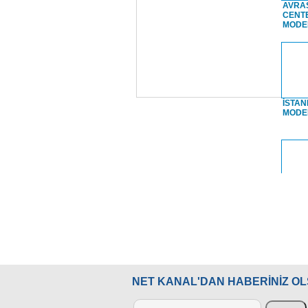
AVRA
CENT
MODE
TÜRK DÜNYASI
MAHALLESİ
İSTAN
MODE
İSTANBUL`UN
HAZİNELERİ
İSTAN
Saray
MUZAFFER SARISÖZEN
NET KANAL'DAN HABERİNİZ O
TOPKA