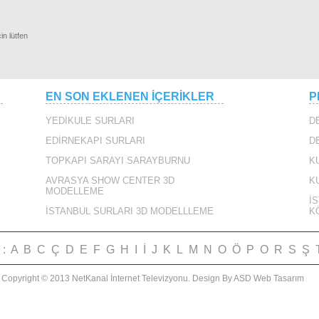
in lütfen
RLAR
EN SON EKLENEN İÇERİKLER
P
YEDİKULE SURLARI
D
EDİRNEKAPI SURLARI
D
TOPKAPI SARAYI SARAYBURNU
K
AVRASYA SHOW CENTER 3D
K
MODELLEME
YBURNU 360
İ
İSTANBUL SURLARI 3D MODELLLEME
K
i :
A
B
C
Ç
D
E
F
G
H
I
İ
J
K
L
M
N
O
Ö
P
O
R
S
Ş
Copyright © 2013 NetKanal İnternet Televizyonu.
Design By ASD Web Tasarım
IRIN ANONSU