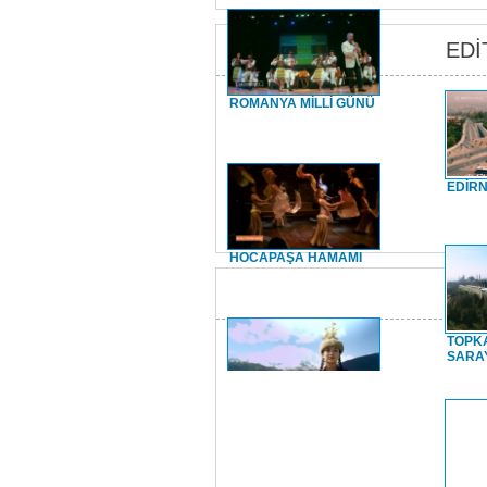
EDİ
ROMANYA MİLLİ GÜNÜ
EDİRN
HOCAPAŞA HAMAMI
TOPKA
SARA
HOCA AHMET YESEVİ