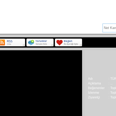
Haberler :
ÇEVİK KUVVET DEVE
BAŞKANDAN `DURAN 
ALİ İSMAİL KORKMAZ
İK
PROGRAM
SPOR
TANITIM
HABER
ARTIK TÜRKVİZYON V
KEDİLER MİNİATÜRK`
DİN VE TERÖR 2 ...
DİN VE TERÖR 1 ...
>
MENGEN`DE DÜNYA R
ESES ARENA YÜKSEL
AŞÇILAR ZİRVESİ ...
Adı
:
TÜR
Açıklama
:
...
KOCA YALANLARA NE
Beğenenler
:
Top
İzlenme
:
Topl
Ziyaretçi
:
Topl