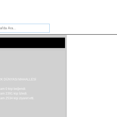
 GÜREŞİNDE ...
ADAM` EYLEMİ ...
`IN ARDINDAN ...
AR ...
TE ...
EKORU KIRILDI ...
İYOR ...
K DÜNYASI MAHALLESİ
T CEVAPLAR ...
lam 0 kişi beğendi.
am 2391 kişi İzledi.
am 2534 kişi ziyaret etti.