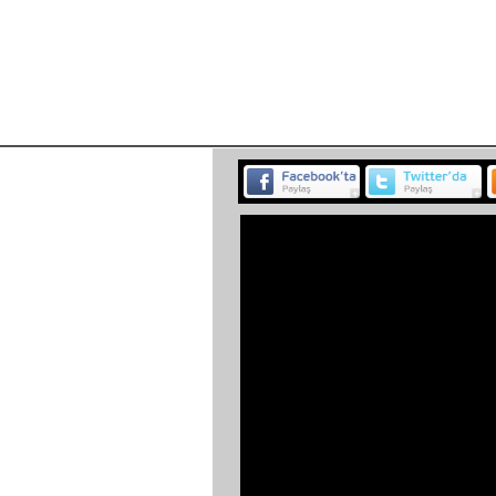
BELGESEL
ETKİNLİK
MÜZ
<