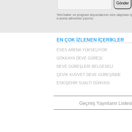
Yeni haber ve program duyurularının size ulaşması iç
İSTANBUL`UN SOKAK
e-posta adresinizi yazınız.
KÖPEKLERİ
VAPU
EN ÇOK İZLENEN İÇERİKLER
ESES ARENA YÜKSELİYOR
KUMLUCA DEVE
GÖKKAYA DEVE GÜREŞİ
GÜREŞLERİ 1
DEVE GÜREŞLERİ BELGESELİ
ÇEVİK KUVVET DEVE GÜREŞİNDE
SARA
ESKİŞEHİR SUALTI DÜNYASI
KUMLUCA DEVE
GÜREŞLERİ 2
Geçmiş Yayınların Listes
CAZG