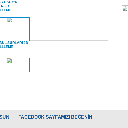
SYA SHOW
ER 3D
LLEME
BUL SURLARI 3D
LLLEME
BUL SURLARI
burnu
LSUN
FACEBOOK SAYFAMIZI BEĞENİN
PI SARAYI