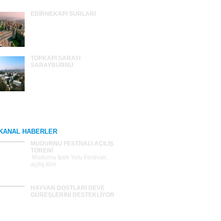
EDİRNEKAPI SURLARI
TOPKAPI SARAYI
SARAYBURNU
Tümünü Gör >>
KANAL HABERLER
MUDURNU FESTİVALİ AÇILIŞ
TÖRENİ
Mudurnu İpek Yolu Festivali,
açılış töre
HAYVAN DOSTLARI DEVE
GÜREŞLERİNİ DESTEKLİYOR