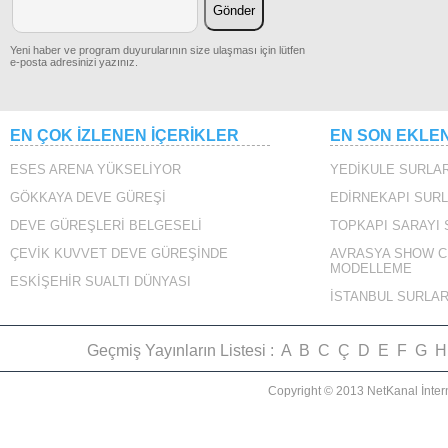
Yeni haber ve program duyurularının size ulaşması için lütfen
GECE VAKTİ
e-posta adresinizi yazınız.
TÜRKMENLERLEYİZ
VAPURLAR
EN ÇOK İZLENEN İÇERİKLER
EN SON EKLE
ESES ARENA YÜKSELİYOR
YEDİKULE SURLAR
GECE VAKTİ
GÖKKAYA DEVE GÜREŞİ
EDİRNEKAPI SURL
TÜRKMENDAĞI`NDAYIZ
DEVE GÜREŞLERİ BELGESELİ
TOPKAPI SARAYI
ÇEVİK KUVVET DEVE GÜREŞİNDE
AVRASYA SHOW C
MODELLEME
SARAYBURNU 360
ESKİŞEHİR SUALTI DÜNYASI
İSTANBUL SURLAR
GECE VAKTİ BALKAN
GECESİNDEYİZ
Geçmiş Yayınların Listesi :
A
B
C
Ç
D
E
F
G
H
Copyright © 2013 NetKanal İnter
CAZGIRIN ANONSU