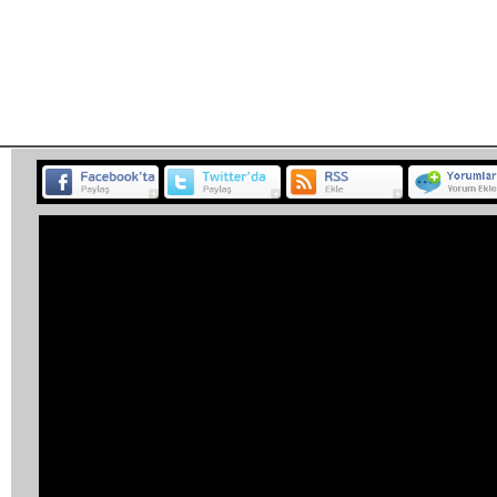
Habe
BELGESEL
ETKİNLİK
MÜZİK
PROGRAM
SP
<