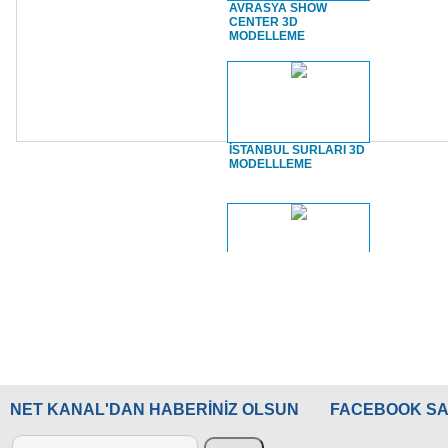
AVRASYA SHOW
CENTER 3D
MODELLEME
GECE VAKTİ
DEMİRYOLUNDAYIZ
İSTANBUL SURLARI 3D
MODELLLEME
GECE VAKTİ
EMNİYETTEYİZ
İSTANBUL SURLARI
Sarayburnu
GECE VAKTİ
HAYVANSEVERLERLEYİZ
NET KANAL'DAN HABERİNİZ OLSUN
FACEBOOK SA
TOPKAPI SARAYI